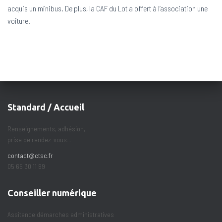
acquis un minibus. De plus, la CAF du Lot a offert à l’association une
voiture.
Standard / Accueil
Renseignements, adhésion,
prise de rendez-vous...
contact@ctsc.fr
05 65 30 11 99
Conseiller numérique
Assitance démarches administratives