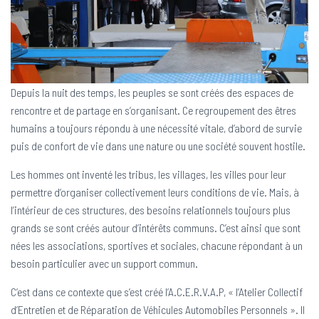
l
a
n
a
Depuis la nuit des temps, les peuples se sont créés des espaces de
v
rencontre et de partage en s’organisant. Ce regroupement des êtres
i
humains a toujours répondu à une nécessité vitale, d’abord de survie
g
puis de confort de vie dans une nature ou une société souvent hostile.
a
Les hommes ont inventé les tribus, les villages, les villes pour leur
t
permettre d’organiser collectivement leurs conditions de vie. Mais, à
i
l’intérieur de ces structures, des besoins relationnels toujours plus
o
grands se sont créés autour d’intérêts communs. C’est ainsi que sont
n
nées les associations, sportives et sociales, chacune répondant à un
besoin particulier avec un support commun.
C’est dans ce contexte que s’est créé l’A.C.E.R.V.A.P, « l’Atelier Collectif
d’Entretien et de Réparation de Véhicules Automobiles Personnels ». Il