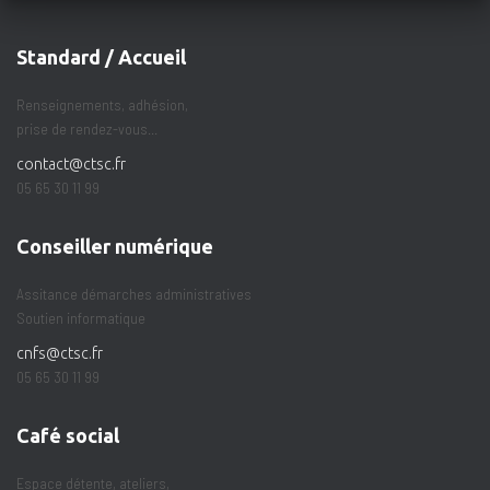
Standard / Accueil
Renseignements, adhésion,
prise de rendez-vous...
contact@ctsc.fr
05 65 30 11 99
Conseiller numérique
Assitance démarches administratives
Soutien informatique
cnfs@ctsc.fr
05 65 30 11 99
Café social
Espace détente, ateliers,