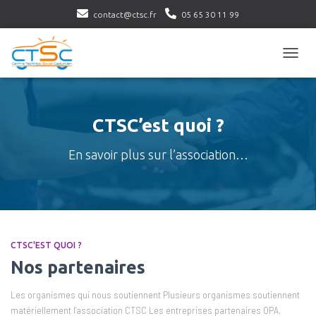
contact@ctsc.fr
05 65 30 11 99
Ouvri
la
navig
CTSC’est quoi ?
En savoir plus sur l’association…
CTSC'EST QUOI ?
Nos partenaires
Les organismes qui nous soutiennent Plusieurs organismes soutiennent
matériellement l’association CTSC Les entreprises partenaires OPA,