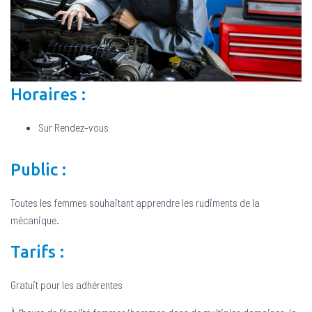
l
a
n
a
Horaires :
v
i
Sur Rendez-vous
g
a
Public :
t
i
Toutes les femmes souhaitant apprendre les rudiments de la
o
mécanique.
n
Tarifs :
Gratuit pour les adhérentes