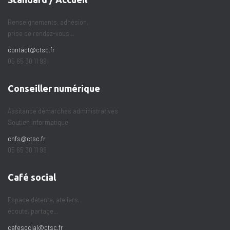
Renseignements, adhésion,
prise de rendez-vous...
contact@ctsc.fr
05 65 30 11 99
Conseiller numérique
Assitance démarches administratives
Soutien informatique
cnfs@ctsc.fr
05 65 30 11 99
Café social
Espace détente, ateliers,
écoute, partage...
cafesocial@ctsc.fr