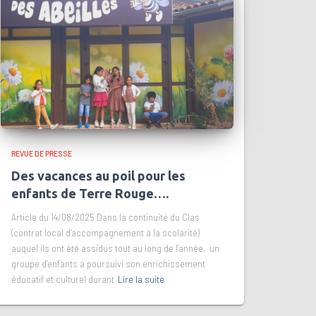
REVUE DE PRESSE
Des vacances au poil pour les
enfants de Terre Rouge….
Article du 14/08/2025 Dans la continuité du Clas
(contrat local d’accompagnement à la scolarité)
auquel ils ont été assidus tout au long de l’année, un
groupe d’enfants a poursuivi son enrichissement
éducatif et culturel durant
Lire la suite