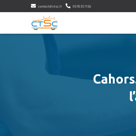
contact@ctsc.fr
05 65 30 11 99
Cahors
l