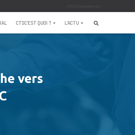
CTSC | Social avant tout !
IAL
CTSC’EST QUOI ?
L’ACTU
he vers
SC