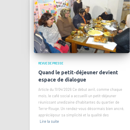
REVUE DE PRESSE
Quand le petit-déjeuner devient
espace de dialogue
Article du 11/04/2026 Ce début avril, comme chaque
mois, le café social a accueilli un petit-déjeuner
réunissant unedizaine d’habitantes du quartier de
Terre-Rouge. Un rendez-vous désormais bien ancré,
appréciépour sa simplicité et la qualité des
Lire la suite