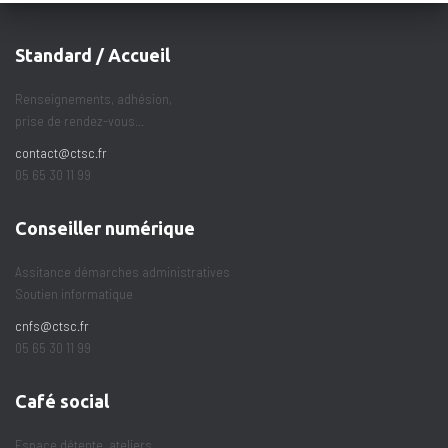
Standard / Accueil
Renseignements, adhésion,
prise de rendez-vous...
contact@ctsc.fr
05 65 30 11 99
Conseiller numérique
Assitance démarches administratives
Soutien informatique
cnfs@ctsc.fr
05 65 30 11 99
Café social
Espace détente, ateliers,